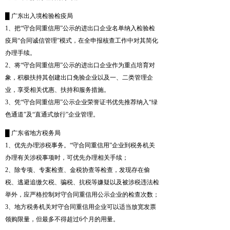
█ 广东出入境检验检疫局
1、把“守合同重信用”公示的进出口企业名单纳入检验检
疫局“合同诚信管理”模式，在全申报核查工作中对其简化
办理手续。
2、将“守合同重信用”公示的进出口企业作为重点培育对
象，积极扶持其创建出口免验企业以及一、二类管理企
业，享受相关优惠、扶持和服务措施。
3、凭“守合同重信用”公示企业荣誉证书优先推荐纳入“绿
色通道”及“直通式放行”企业管理。
█ 广东省地方税务局
1、优先办理涉税事务。“守合同重信用”企业到税务机关
办理有关涉税事项时，可优先办理相关手续；
2、除专项、专案检查、金税协查等检查，发现存在偷
税、逃避追缴欠税、骗税、抗税等嫌疑以及被涉税违法检
举外，应严格控制对守合同重信用公示企业的检查次数；
3、地方税务机关对守合同重信用企业可以适当放宽发票
领购限量，但最多不得超过6个月的用量。