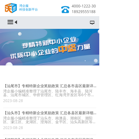
湾企服
4000-1222-30
科技创新平台
18929555188
끀
넡
【汕尾市】专精特新企业奖励政策 汇总各市县区最新详细奖励办法优惠政策
湾企服小编精准整理了汕尾市、陆丰市、海丰县、陆河
县、汕尾市城区、华侨管理区、红海湾开发区等6个市县
区级的专精特新企业最新详细奖励政策，内容包含政策有
2023-08-28
效期限、具体奖励政策、官方原文链接等相关内容资讯，
详细奖励政策内容如下：
【汕头市】专精特新企业奖励政策 汇总各县区最新详细奖励办法优惠政策
湾企服小编精准整理了汕头市、南澳县、潮南区、潮阳
区、濠江区、龙湖区、澄海区、金平区、汕头高新区等8
个县区级的专精特新企业最新详细奖励政策，内容包含政
2023-08-28
策有效期限、具体奖励政策、官方原文链接等相关内容资
讯，详细奖励政策内容如下：