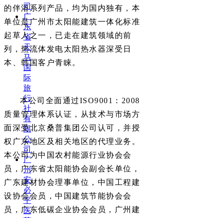
司
的伴浴系列产品，均为国内独有，本
广
单位是广州市太阳能建筑一体化标准
东
起草人之一，已走在建筑领域的前
省
天
列，热流体发电太阳热水器深受日
马
本、韩国客户青睐。
国
际
旅
行
本公司全面通过ISO9001：2008
社
质量管理体系认证，从技术与市场方
有
面深受北京桑普集团公司认可，并授
限
公
权广东地区及相关地区的代理业务。
司
本公司为中国农村能源行业协会会
广
员，广东省太阳能协会副会长单位，
州
安
广东建材协会理事单位，中国工程建
必
设协会会员，中国建筑节能协会会
平
员，广东低碳企业协会会员，广州建
医