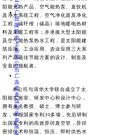
司
阳能光热产品、空气能热泵、直饮机
广
及净水系统工程、空气净化器及净化
州
工程、碳纤维（碳晶）墙地暖电热材
隆
特
料及采暖工程等；并承接大型太阳能
电
及空气能热泵热水工程，是太阳能建
子
筑应用、工业应用、农业应用三大系
有
限
列产品最佳节能方案的设计、制造及
公
安装的领航者。
司
广
东
爱
本公司与清华大学联合成立了太
美
阳能实验室、研发中心和设计中心，
信
拥有多名教授、硕士、博士参与研
电
器
发，申报国家专利30多项，先后研制
有
出国家专利的高效异径真空管，异径
限
密排技术和恒温、恒压、即时供热水
公