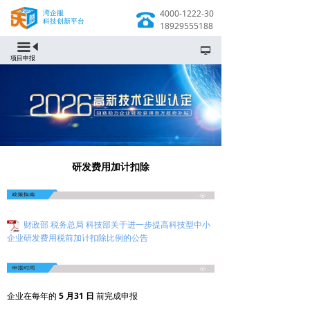
湾企服
4000-1222-30
科技创新平台
18929555188
끀
넡
项目申报
研发费用加计扣除
财政部 税务总局 科技部关于进一步提高科技型中小
企业研发费用税前加计扣除比例的公告
企业在每年的
5 月31 日
前完成申报